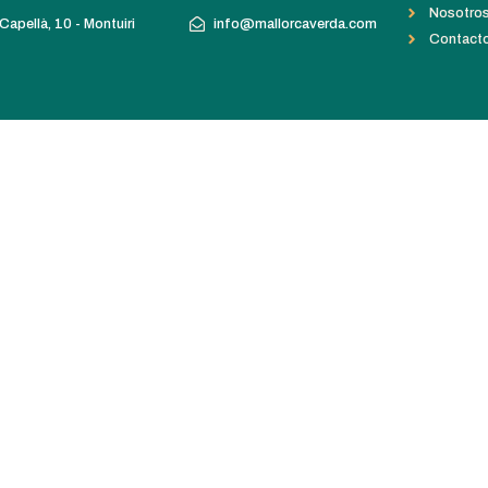
Nosotro
Capellà, 10 - Montuiri
info@mallorcaverda.com
Contact