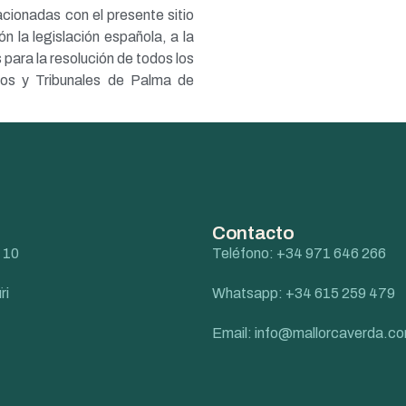
acionadas con el presente sitio
n la legislación española, a la
ara la resolución de todos los
dos y Tribunales de Palma de
Contacto
 10
Teléfono: +34 971 646 266
ri
Whatsapp: +34 615 259 479
Email: info@mallorcaverda.c