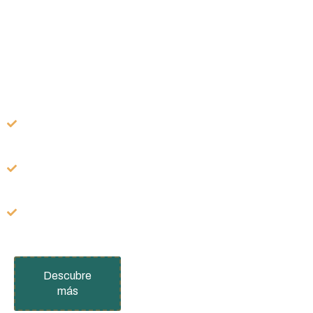
directamente del
árbol a la cocina
Sin conservantes, colorantes ni espesantes
artificiales.
Más de un 50% de fruta.
Elaborada a fuego lento y a baja
temperatura.
Descubre
más